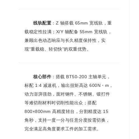
线轨配置
：Z 轴搭载 65mm 宽线轨，重
载稳定性拉满；X/Y 轴配备 55mm 宽线轨，
兼顾出色动态响应与长久精度保持性，实
现“重载稳、轻切快”的双重优势。
核心部件
：搭载 BT50-200 主轴单元，
标配 1:4 减速机，输出扭矩高达 600N・m，
动力澎湃强劲，面对钢件、不锈钢、锻打件
等难切削材料时切削性能出众；搭配
800×800mm 高精度转台，分割精度达 15
角秒，支持一度一分与任意分度按需切换，
完全满足高角度要求工件的加工需求。